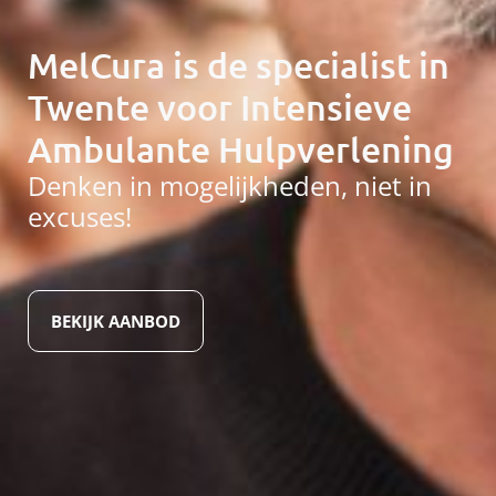
MelCura is de specialist in
Twente voor Intensieve
Ambulante Hulpverlening
Denken in mogelijkheden, niet in
excuses!
BEKIJK AANBOD